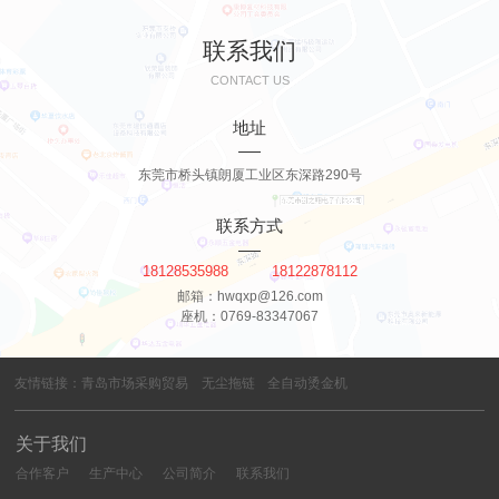
联系我们
CONTACT US
地址
东莞市桥头镇朗厦工业区东深路290号
联系方式
18128535988 18122878112
邮箱：hwqxp@126.com
座机：0769-83347067
友情链接：
青岛市场采购贸易
无尘拖链
全自动烫金机
关于我们
合作客户
生产中心
公司简介
联系我们