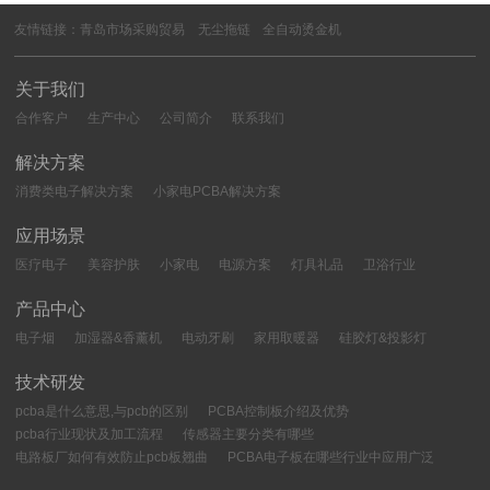
友情链接：
青岛市场采购贸易
无尘拖链
全自动烫金机
关于我们
合作客户
生产中心
公司简介
联系我们
解决方案
消费类电子解决方案
小家电PCBA解决方案
应用场景
医疗电子
美容护肤
小家电
电源方案
灯具礼品
卫浴行业
产品中心
电子烟
加湿器&香薰机
电动牙刷
家用取暖器
硅胶灯&投影灯
技术研发
pcba是什么意思,与pcb的区别
PCBA控制板介绍及优势
pcba行业现状及加工流程
传感器主要分类有哪些
电路板厂如何有效防止pcb板翘曲
PCBA电子板在哪些行业中应用广泛