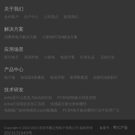
关于我们
合作客户
生产中心
公司简介
联系我们
解决方案
消费类电子解决方案
小家电PCBA解决方案
应用场景
医疗电子
美容护肤
小家电
电源方案
灯具礼品
卫浴行业
产品中心
电子烟
加湿器&香薰机
电动牙刷
家用取暖器
硅胶灯&投影灯
技术研发
pcba是什么意思,与pcb的区别
PCBA控制板介绍及优势
pcba行业现状及加工流程
传感器主要分类有哪些
电路板厂如何有效防止pcb板翘曲
PCBA电子板在哪些行业中应用广泛
粤ICP备
Copyright © 2019-2023 东莞市鹏之翔电子有限公司 版权所有 备案号：
2023131943号