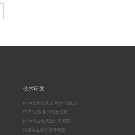
技术研发
pcba是什么意思,与pcb的区别
PCBA控制板介绍及优势
pcba行业现状及加工流程
传感器主要分类有哪些