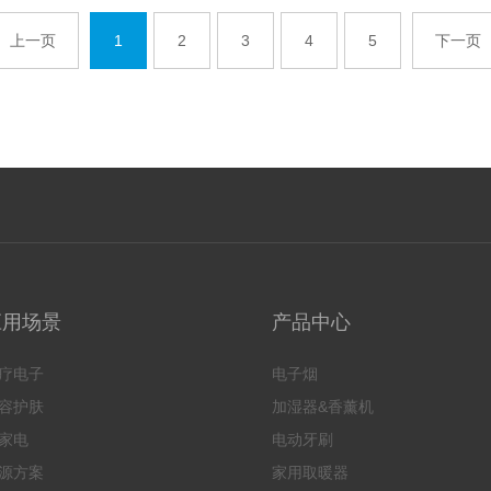
上一页
1
2
3
4
5
下一页
应用场景
产品中心
疗电子
电子烟
容护肤
加湿器&香薰机
家电
电动牙刷
源方案
家用取暖器